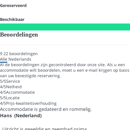
Gereserveerd
Beschikbaar
Beoordelingen
9
22
beoordelingen
Alle
Nederlands
Al de beoordelingen zijn gecontroleerd door onze site. Als u een
accommodatie wilt beoordelen, moet u een e-mail krijgen op basis
van uw bevestigde reservering.
5
/5
Service
4
/5
Netheid
4
/5
Accommodatie
5
/5
Locatie
4
/5
Prijs-kwaliteitsverhouding
Accommodatie is gedateerd en rommelig.
Hans (Nederland)
Uitzicht is geweldig en zwembad prima.