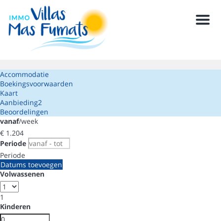
Men
Accommodatie
Boekingsvoorwaarden
Kaart
Aanbieding
2
Beoordelingen
vanaf
/week
€ 1.204
Periode
Periode
Datums toevoegen
Volwassenen
1
Kinderen