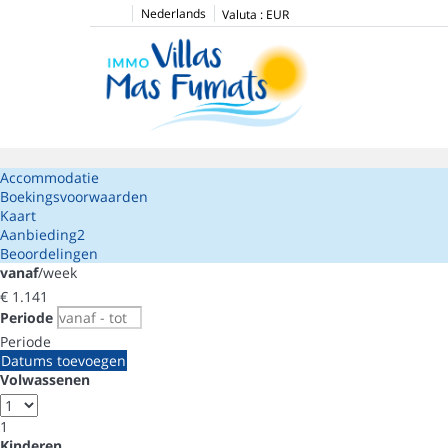
Nederlands
Valuta :
EUR
Accommodatie
Boekingsvoorwaarden
Kaart
Aanbieding
2
Beoordelingen
vanaf
/week
€ 1.141
Periode
Periode
Datums toevoegen
Volwassenen
1
Kinderen