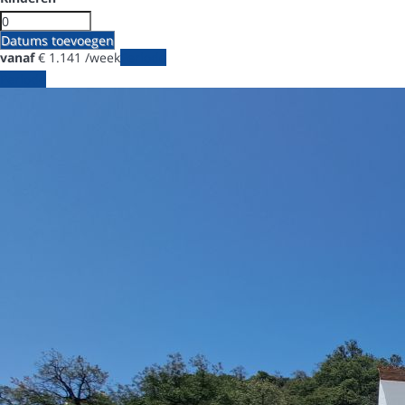
Datums toevoegen
vanaf
€ 1.141
/week
Periode
Periode