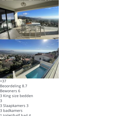
+37
Beoordeling
8.7
Bewoners
6
3 King size bedden
3
3 Slaapkamers
3
3 badkamers
1 toilet/half bad
4