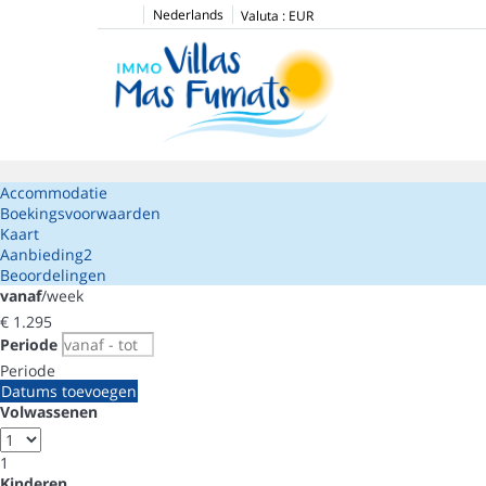
Nederlands
Valuta :
EUR
Accommodatie
Boekingsvoorwaarden
Kaart
Aanbieding
2
Beoordelingen
vanaf
/week
€ 1.295
Periode
Periode
Datums toevoegen
Volwassenen
1
Kinderen