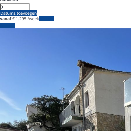
Datums toevoegen
vanaf
€ 1.295
/week
Periode
Periode