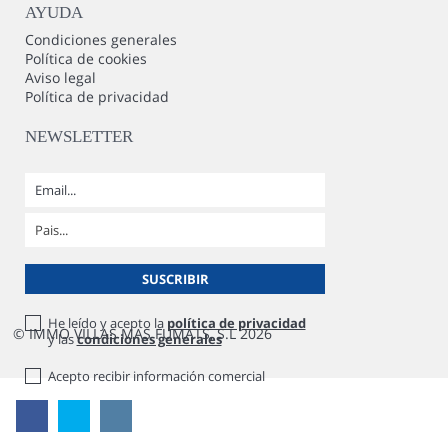
AYUDA
Condiciones generales
Política de cookies
Aviso legal
Política de privacidad
NEWSLETTER
He leído y acepto la
política de privacidad
© IMMO VILLAS MAS FUMATS, S.L 2026
y las
condiciones generales
Acepto recibir información comercial