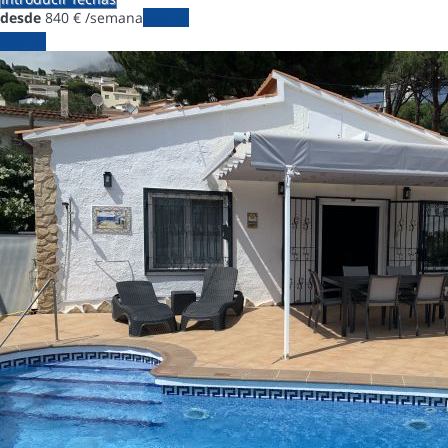
desde
840
€
/semana
Fechas
Fechas