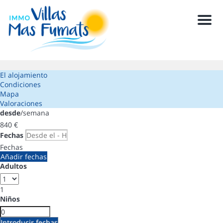
Men
El alojamiento
Condiciones
Mapa
Valoraciones
desde
/semana
840
€
Fechas
Fechas
Añadir fechas
Adultos
1
Niños
Introducir fechas