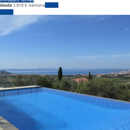
desde
2.818
€
/semana
Fechas
Fechas