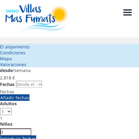
Men
El alojamiento
Condiciones
Mapa
Valoraciones
desde
/semana
2.818
€
Fechas
Fechas
Añadir fechas
Adultos
1
Niños
Introducir fechas