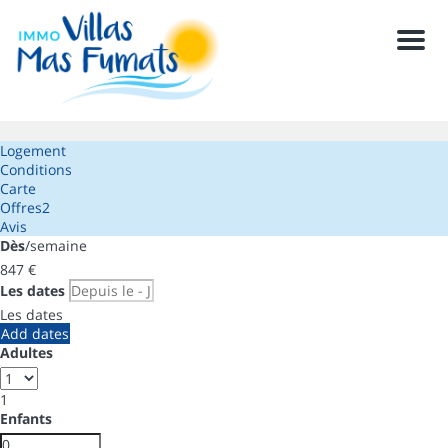
Men
Logement
Conditions
Carte
Offres
2
Avis
Dès
/semaine
847
€
Les dates
Les dates
Add dates
Adultes
1
Enfants