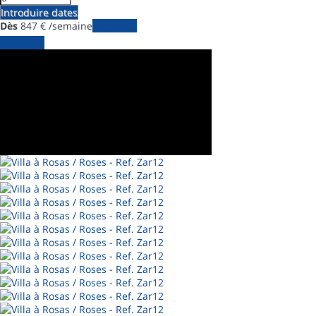
Introduire dates
Dès
847
€
/semaine
Les dates
Les dates