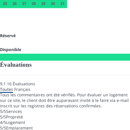
25
26
27
28
29
30
31
Réservé
Disponible
Évaluations
9.1
16
Évaluations
Toutes
Français
Tous les commentaires ont été vérifiés. Pour évaluer un logement
sur ce site, le client doit être auparavant invité à le faire via e-mail
inscrit sur les registres des réservations confirmées.
5
/5
Services
5
/5
Propreté
4
/5
Logement
5
/5
Emplacement