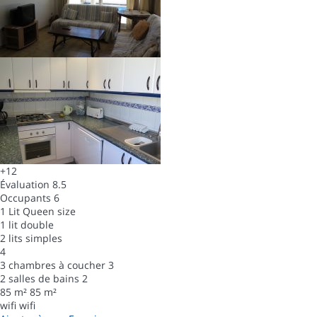
+12
Évaluation
8.5
Occupants
6
1 Lit Queen size
1 lit double
2 lits simples
4
3 chambres à coucher
3
2 salles de bains
2
85 m²
85 m²
wifi
wifi