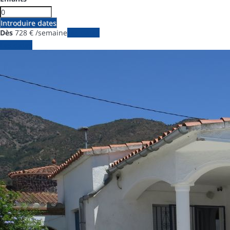
Introduire dates
Dès
728
€
/semaine
Les dates
Les dates