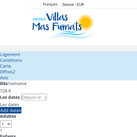
Français
Devise :
EUR
Logement
Conditions
Carte
Offres
2
Avis
Dès
/semaine
728
€
Les dates
Les dates
Add dates
Adultes
1
Enfants