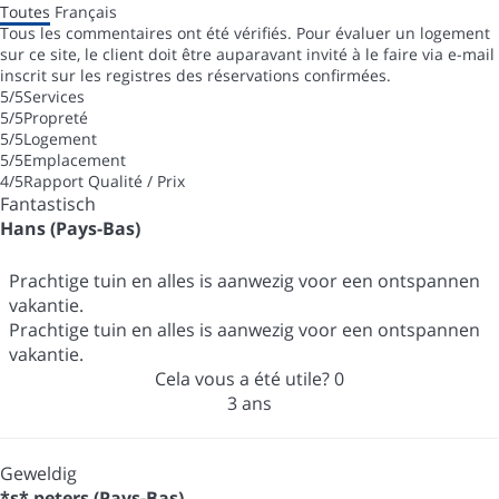
Toutes
Français
Tous les commentaires ont été vérifiés. Pour évaluer un logement
sur ce site, le client doit être auparavant invité à le faire via e-mail
inscrit sur les registres des réservations confirmées.
5
/5
Services
5
/5
Propreté
5
/5
Logement
5
/5
Emplacement
4
/5
Rapport Qualité / Prix
Fantastisch
Hans (Pays-Bas)
Prachtige tuin en alles is aanwezig voor een ontspannen
vakantie.
Prachtige tuin en alles is aanwezig voor een ontspannen
vakantie.
Cela vous a été utile?
0
3 ans
Geweldig
*s* peters (Pays-Bas)