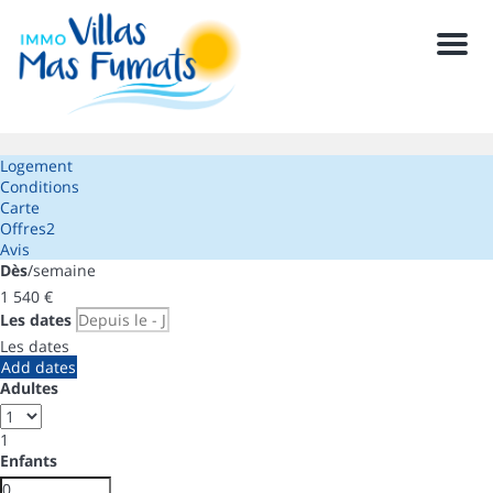
Men
Logement
Conditions
Carte
Offres
2
Avis
Dès
/semaine
1 540
€
Les dates
Les dates
Add dates
Adultes
1
Enfants