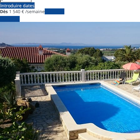
Introduire dates
Dès
1 540
€
/semaine
Les dates
Les dates